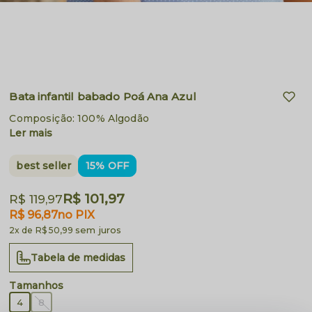
Bata infantil babado Poá Ana Azul
Composição: 100% Algodão
Ler mais
best seller
15% OFF
R$ 101,97
R$ 119,97
R$ 96,87
no PIX
sem juros
2x
R$ 50,99
Tabela de medidas
4
8