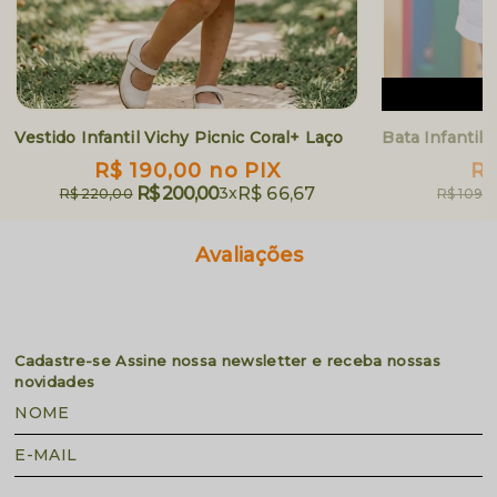
E
Vestido Infantil Vichy Picnic Coral+ Laço
Bata Infantil
R$ 190,00
no PIX
R$
R$ 200,00
3x
R$ 66,67
R$ 220,00
R$ 109,
Avaliações
Cadastre-se
Assine nossa newsletter e receba nossas
novidades
NOME
E-MAIL