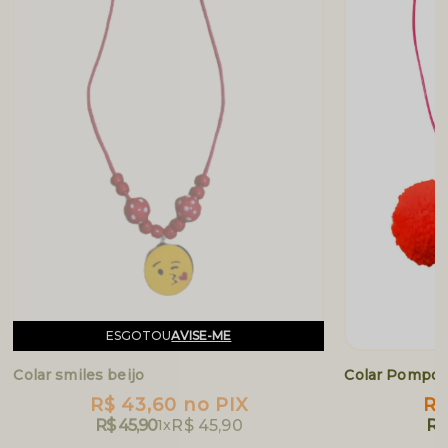
ESGOTOU
AVISE-ME
Colar smiles beijo
Colar Pompo
R$ 43,60
no PIX
R$
R$ 45,90
1x
R$ 45,90
R$