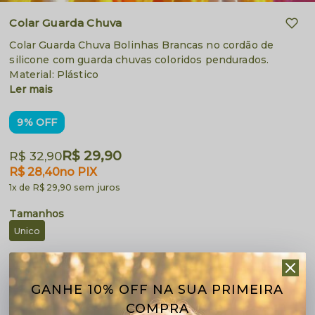
Colar Guarda Chuva
Colar Guarda Chuva Bolinhas Brancas no cordão de
silicone com guarda chuvas coloridos pendurados.
Material: Plástico
Ler mais
9% OFF
R$ 29,90
R$ 32,90
R$ 28,40
no PIX
sem juros
1x
R$ 29,90
Unico
GANHE 10% OFF NA SUA PRIMEIRA
Calcular Frete
COMPRA