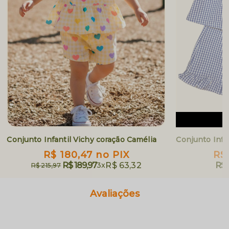
E
Conjunto Infantil Vichy coração Camélia
Conjunto Infa
R$ 180,47
no PIX
R$
R$ 189,97
3x
R$ 63,32
R$ 
R$ 215,97
Avaliações