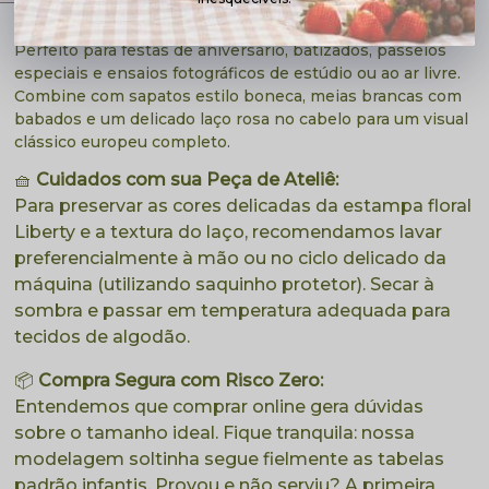
Dica de Estilo LULUin:
💡
Perfeito para festas de aniversário, batizados, passeios
especiais e ensaios fotográficos de estúdio ou ao ar livre.
Combine com sapatos estilo boneca, meias brancas com
babados e um delicado laço rosa no cabelo para um visual
clássico europeu completo.
🧺
Cuidados com sua Peça de Ateliê:
Para preservar as cores delicadas da estampa floral
Liberty e a textura do laço, recomendamos lavar
preferencialmente à mão ou no ciclo delicado da
máquina (utilizando saquinho protetor). Secar à
sombra e passar em temperatura adequada para
tecidos de algodão.
📦
Compra Segura com Risco Zero:
Entendemos que comprar online gera dúvidas
sobre o tamanho ideal. Fique tranquila: nossa
modelagem soltinha segue fielmente as tabelas
padrão infantis. Provou e não serviu? A primeira