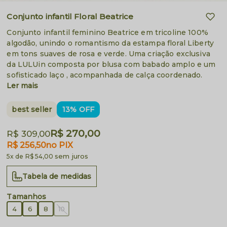
Conjunto infantil Floral Beatrice
Conjunto infantil feminino Beatrice em tricoline 100%
algodão, unindo o romantismo da estampa floral Liberty
em tons suaves de rosa e verde. Uma criação exclusiva
da LULUin composta por blusa com babado amplo e um
sofisticado laço , acompanhada de calça coordenado.
Ler mais
best seller
13% OFF
R$ 270,00
R$ 309,00
R$ 256,50
no PIX
sem juros
5x
R$ 54,00
Tabela de medidas
4
6
8
10