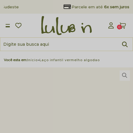
Frete Grátis
acima de R$ 299,90 para Sul e Sudeste
0
Início
Laço infantil vermelho algodao