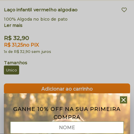
Laço infantil vermelho algodao
100% Algoda no bico de pato
Ler mais
R$ 32,90
R$ 31,25
no PIX
sem juros
1x
R$ 32,90
Unico
Calcular Frete
GANHE 10% OFF NA SUA PRIMEIRA
COMPRA
Frete Grátis acima de R$299,90
(Sul, Sudeste e Centro-Oeste)
Troca Fácil e Grátis
Parcelamento em até 6x juros