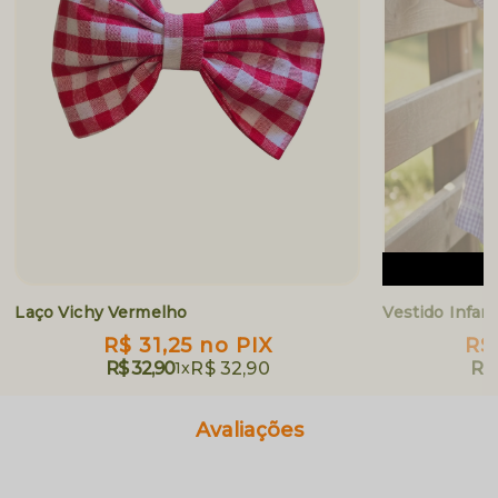
E
Laço Vichy Vermelho
Vestido Infant
R$ 31,25
no PIX
R$
R$ 32,90
1x
R$ 32,90
R$ 
Avaliações