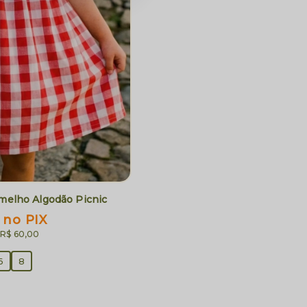
rmelho Algodão Picnic
no PIX
x
R$ 60,00
6
8