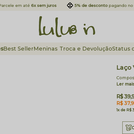
Parcele em até
6x sem juros
5% de desconto
pagando no 
es
Best Seller
Meninas
Troca e Devolução
Status 
Laço
Composi
Ler mai
R$ 39,
R$ 37,9
1x
R$ 