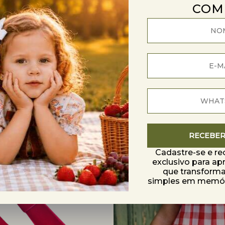
COM
TO
Best Seller
RECEBE
Cadastre-se e r
exclusivo para ap
que transfor
simples em memóri