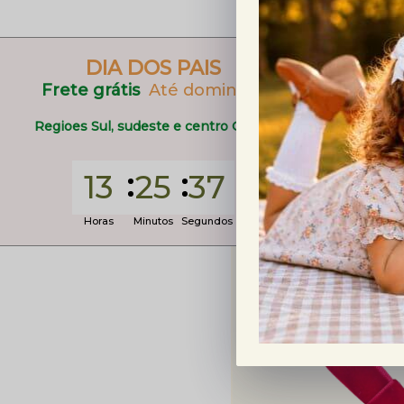
APROVEITE E COMPRE JUN
DIA DOS PAIS
Frete grátis
Até domingo
Regioes Sul, sudeste e centro Oeste
13
25
36
Horas
Minutos
Segundos