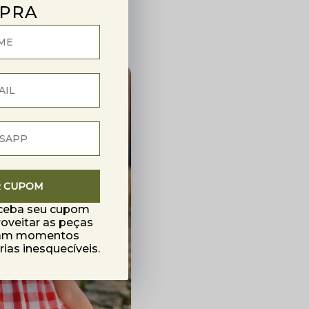
PRA
R CUPOM
eceba seu cupom
roveitar as peças
mam momentos
as inesquecíveis.