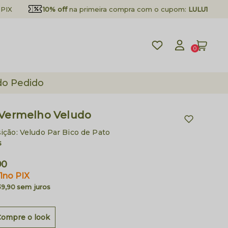
PIX
10% off
na primeira compra com o cupom:
LULU10
0
do Pedido
 Vermelho Veludo
ção: Veludo Par Bico de Pato
s
90
1
no PIX
sem juros
39,90
Compre o look