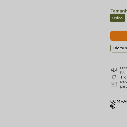
Unico
Fre
(Su
Troc
Par
par
COMPAR