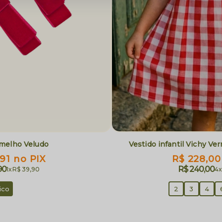
melho Veludo
Vestido infantil Vichy Ve
,91
no PIX
R$ 228,00
90
R$ 240,00
1x
R$ 39,90
4
ico
2
3
4