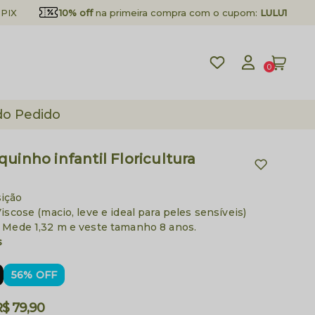
PIX
10% off
na primeira compra com o cupom:
LULU10
0
do Pedido
uinho infantil Floricultura
ição
iscose (macio, leve e ideal para peles sensíveis)
 Mede 1,32 m e veste tamanho 8 anos.
s
56% OFF
R$ 79,90