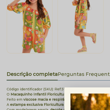
Descrição completa
Perguntas Frequent
Código identificador (SKU):
Ref:31874132
O
Macaquinho Infantil Floricultura Luluin
é um convite à lev
Feito em
viscose macia e respirável
, é ideal para os dias d
A
estampa exclusiva Floricultura
traz um toque de cor e de
Com modelagem ampla,
decote ciganinha
e
detalhes enc