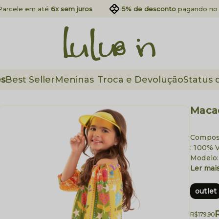
Parcele em até
6x sem juros
5% de desconto
pagando no 
es
Best Seller
Meninas
Troca e Devolução
Status 
Macaq
Compos
: 100% V
Modelo:
Ler mai
outlet
R$ 179,90