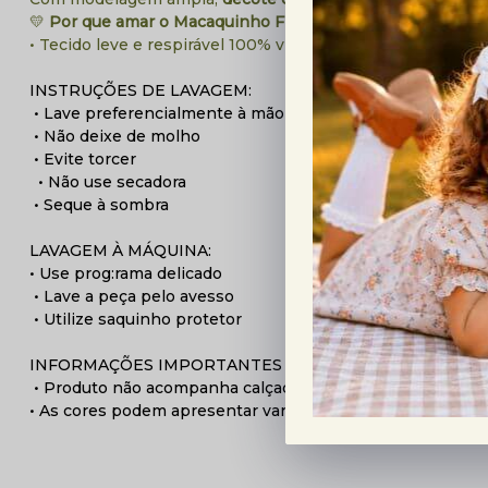
💛
Por que amar o Macaquinho Floricultura:
• Tecido leve e respirável 100% viscose
INSTRUÇÕES DE LAVAGEM:
• Lave preferencialmente à mão
• Não deixe de molho
• Evite torcer
• Não use secadora
• Seque à sombra
LAVAGEM À MÁQUINA:
• Use prog:rama delicado
• Lave a peça pelo avesso
• Utilize saquinho protetor
INFORMAÇÕES IMPORTANTES :
• Produto não acompanha calçados e acessórios
• As cores podem apresentar variação devido à iluminação