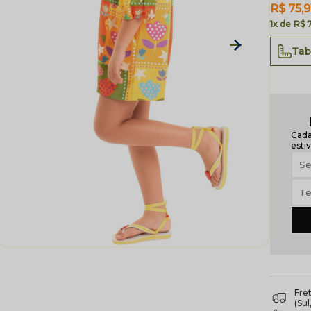
R$ 75,9
1x
R$ 
Tab
Cada
estiv
Fre
(Su