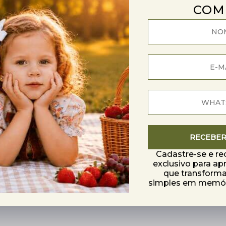
COM
RECEBE
Cadastre-se e r
exclusivo para ap
que transfor
simples em memóri
 das fotos