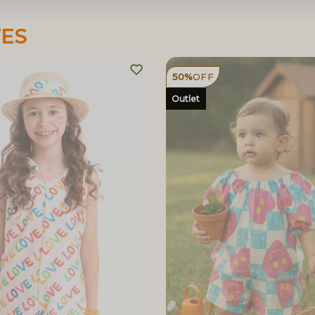
TES
50%
OFF
Outlet