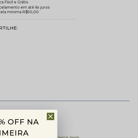
a Fácil e Grátis
celamento em até 6x juros
cela minima R$50,00
TILHE:
% OFF NA
IMEIRA
aginação das pequenas.
aticidade e estilo em um único look.