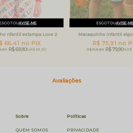
ESGOTOU
AVISE-ME
ESGOTOU
AVISE-M
ho nfantil estampa Love 2
Macaquinho infantil alg
$ 66,41
no PIX
R$ 75,91
no P
R$ 69,90
R$ 79,90
9,90
1x
R$ 69,90
R$ 159,90
1x
R$
Avaliações
Sobre
Políticas
QUEM SOMOS
PRIVACIDADE