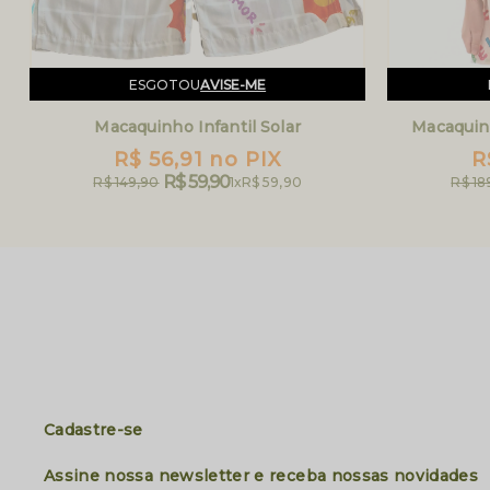
ESGOTOU
AVISE-ME
Macaquinho Infantil Solar
Macaquin
R$ 56,91
no PIX
R
R$ 59,90
R$ 149,90
1x
R$ 59,90
R$ 18
Cadastre-se
Assine nossa newsletter e receba nossas novidades