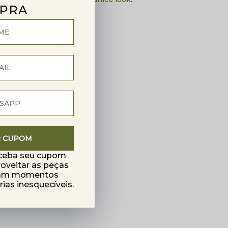
PRA
R CUPOM
eceba seu cupom
roveitar as peças
mam momentos
as inesquecíveis.