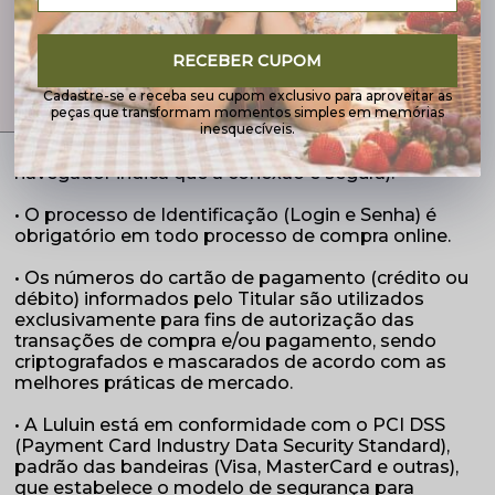
• Os dados referentes a transações financeiras são
objeto de mecanismos adicionais de segurança
visando a sua autenticidade, confidencialidade e
03
27
13
RECEBER CUPOM
integridade. Recursos técnicos como certificação
digital e criptografia são utilizados neste sentido.
Cadastre-se e receba seu cupom exclusivo para aproveitar as
Horas
Minutos
Segundos
As informações que trafegam através do nosso
peças que transformam momentos simples em memórias
processo de compra-e-venda online são protegidas
inesquecíveis.
por HTTPS (usualmente, um cadeado fechado no
navegador indica que a conexão é segura).
• O processo de Identificação (Login e Senha) é
obrigatório em todo processo de compra online.
• Os números do cartão de pagamento (crédito ou
débito) informados pelo Titular são utilizados
exclusivamente para fins de autorização das
transações de compra e/ou pagamento, sendo
criptografados e mascarados de acordo com as
melhores práticas de mercado.
• A Luluin está em conformidade com o PCI DSS
(Payment Card Industry Data Security Standard),
padrão das bandeiras (Visa, MasterCard e outras),
que estabelece o modelo de segurança para