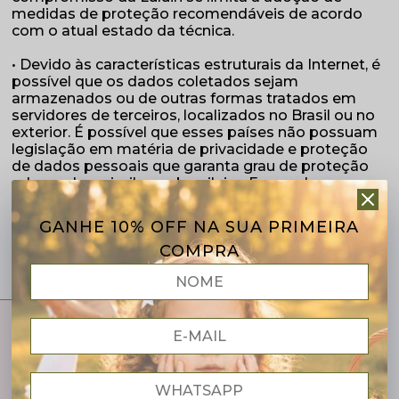
medidas de proteção recomendáveis de acordo
com o atual estado da técnica.
• Devido às características estruturais da Internet, é
possível que os dados coletados sejam
armazenados ou de outras formas tratados em
servidores de terceiros, localizados no Brasil ou no
exterior. É possível que esses países não possuam
legislação em matéria de privacidade e proteção
de dados pessoais que garanta grau de proteção
adequado e similar ao brasileiro. Em qualquer caso,
nossos parceiros prestam à Luluin garantias
contratuais de que adotam medidas de segurança
GANHE 10% OFF NA SUA PRIMEIRA
técnicas e administrativas aptas a proteger seus
COMPRA
dados. CIENTE DISSO, VOCÊ CONSENTE DE
MANEIRA LIVRE, INFORMADA E INEQUÍVOCA QUE
A Luluin REALIZE TRANSFERÊNCIAS
INTERNACIONAIS DE DADOS, SEMPRE QUE
REPUTAMOS NECESSÁRIO.
DIA DOS PAIS
Frete grátis
Até domingo
DADOS RELATIVOS A OPERAÇÕES FINANCEIRAS
Regioes Sul, sudeste e centro Oeste