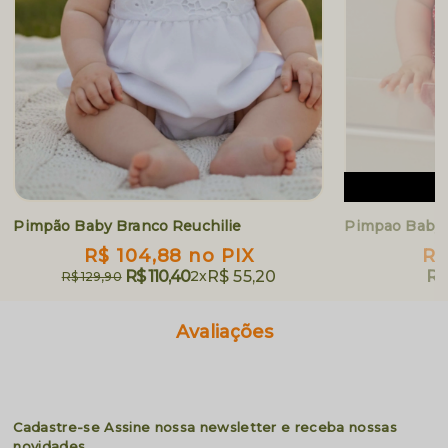
E
Pimpão Baby Branco Reuchilie
Pimpao Baby
R$ 104,88
no PIX
R$
R$ 110,40
2x
R$ 55,20
R$
R$ 129,90
Avaliações
Cadastre-se
Assine nossa newsletter e receba nossas
novidades