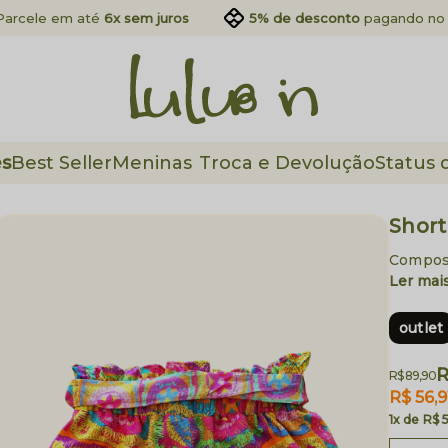
Parcele em até
6x sem juros
5% de desconto
pagando no 
es
Best Seller
Meninas
Troca e Devolução
Status 
Short
Composi
Ler mai
outlet
R
R$ 89,90
R$ 56,9
1x
R$ 