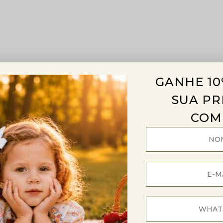
GANHE 10
SUA PR
COM
es
Trocas e devoluções