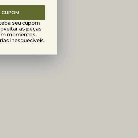
R CUPOM
eceba seu cupom
roveitar as peças
mam momentos
as inesquecíveis.