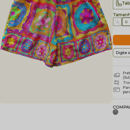
Tab
4
6
Fre
(Su
Troc
Par
par
COMPAR