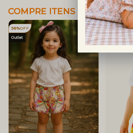
COMPRE ITENS SEMELHAN
56%
OFF
56%
OFF
Outlet
Outlet