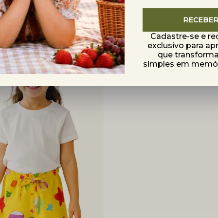
TES
RECEBE
Cadastre-se e r
exclusivo para ap
que transfor
simples em memóri