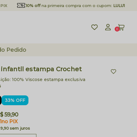
PIX
10% off
na primeira compra com o cupom:
LULU10
0
do Pedido
 infantil estampa Crochet
ção: 100% Viscose estampa exclusiva
s
33% OFF
$ 59,90
1
no PIX
sem juros
59,90