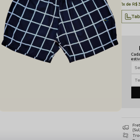
1x
R$ 
Tab
Cada
estiv
Fre
(Su
Troc