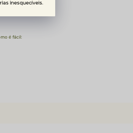
as inesquecíveis.
 dia com conforto.
mo é fácil: