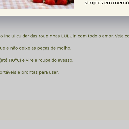
simples em memóri
l nos movimentos — ideal para brincar, correr e curtir o dia a
, fácil de compor com blusas estampadas ou lisas.
so inclui cuidar das roupinhas LULUin com todo o amor. Veja co
e e não deixe as peças de molho.
até 110°C) e vire a roupa do avesso.
rtáveis e prontas para usar.