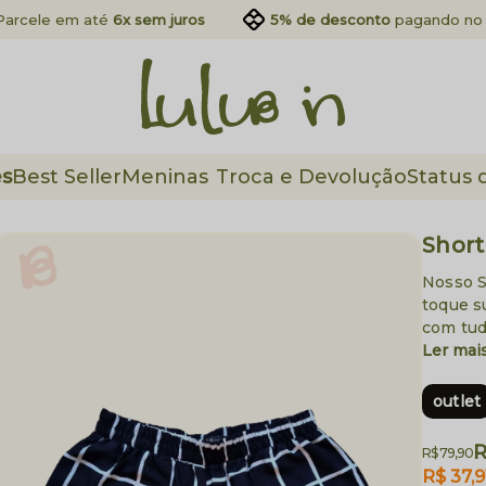
Parcele em até
6x sem juros
5% de desconto
pagando no 
es
Best Seller
Meninas
Troca e Devolução
Status 
Short
Nosso S
toque s
com tud
Ler mai
outlet
R
R$ 79,90
R$ 37,9