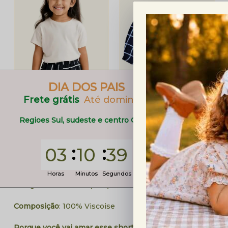
DIA DOS PAIS
Frete grátis
Até domingo
Regioes Sul, sudeste e centro Oeste
03
10
38
Descrição completa
Perguntas Frequent
Horas
Minutos
Segundos
Código identificador (SKU):
Ref: 332564
Composição
: 100% Viscoise
Porque você vai amar esse short?