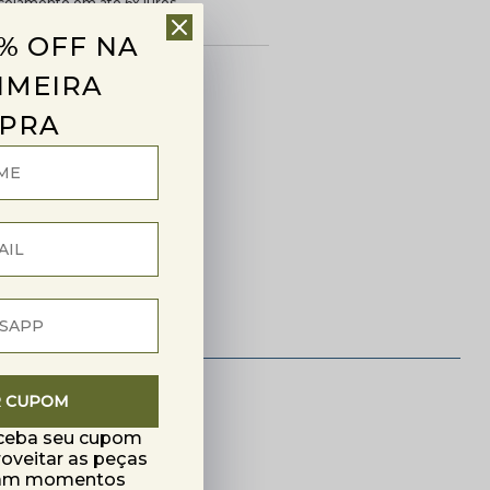
celamento em até 6x juros
cela minima R$50,00
% OFF NA
TILHE:
IMEIRA
PRA
R CUPOM
eceba seu cupom
roveitar as peças
mam momentos