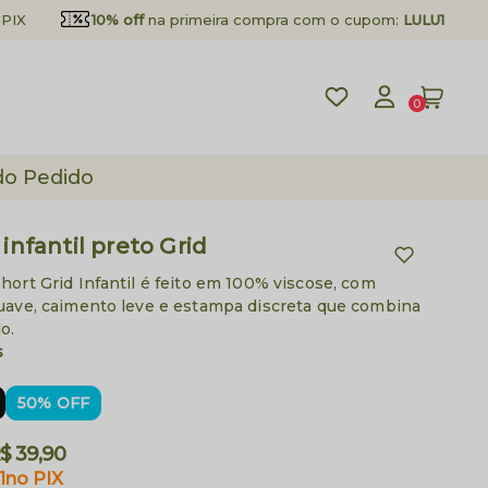
PIX
10% off
na primeira compra com o cupom:
LULU10
0
do Pedido
 infantil preto Grid
hort Grid Infantil é feito em 100% viscose, com
uave, caimento leve e estampa discreta que combina
o.
s
50% OFF
$ 39,90
1
no PIX