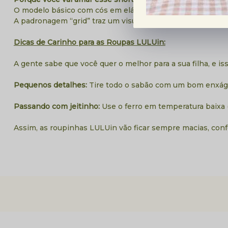
O modelo básico com cós em elástico garante liberdade tota
A padronagem “grid” traz um visual moderno e minimalista
Dicas de Carinho para as Roupas LULUin:
A gente sabe que você quer o melhor para a sua filha, e is
Pequenos detalhes:
Tire todo o sabão com um bom enxágu
Passando com jeitinho:
Use o ferro em temperatura baixa (
Assim, as roupinhas LULUin vão ficar sempre macias, confo