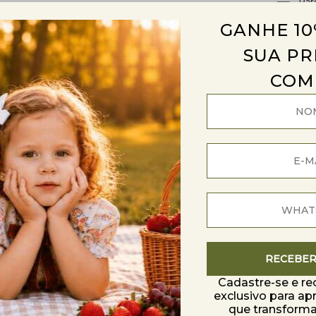
Par
par
GANHE 10
COMPAR
SUA PR
COM
es
Trocas e devoluções
RECEBE
Cadastre-se e r
exclusivo para ap
que transfor