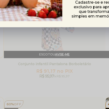
Cadastre-se e r
exclusivo para ap
que transfor
simples em memóri
ESGOTOU
AVISE-ME
Conjunto infantil Pantalona Borboletário
R$ 91,17
no PIX
R$ 95,97
1x
R$ 95,97
60%
OFF