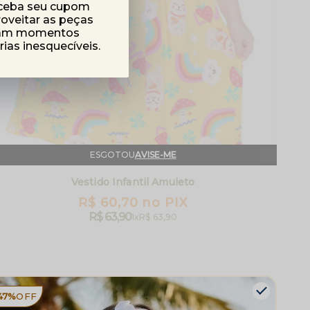
eceba seu cupom
roveitar as peças
mam momentos
as inesquecíveis.
ESGOTOU
AVISE-ME
Vestido Infantil Amuleto
R$ 60,70
no PIX
R$ 63,90
1x
R$ 63,90
47%
OFF