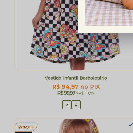
Vestido Infantil Borboletário
R$ 94,97
no PIX
R$ 99,97
1x
R$ 99,97
2
4
47%
OFF