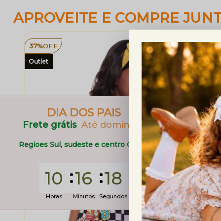
APROVEITE E COMPRE JUN
37%
OFF
Outlet
DIA DOS PAIS
Frete grátis
Até domingo
Regioes Sul, sudeste e centro Oeste
10
16
16
Horas
Minutos
Segundos