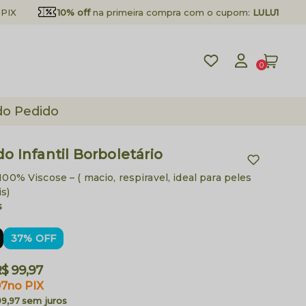
PIX
10% off
na primeira compra com o cupom:
LULU10
0
do Pedido
do Infantil Borboletário
100% Viscose – ( macio, respiravel, ideal para peles
s)
s
37% OFF
$ 99,97
97
no PIX
sem juros
99,97