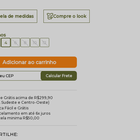
ela de medidas
Compre o look
4
6
8
10
12
Calcular Frete
te Grátis acima de R$299,90
l, Sudeste e Centro-Oeste)
a Fácil e Grátis
celamento em até 6x juros
cela minima R$50,00
TILHE: