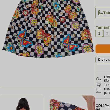
Tab
2
3
Fre
(Su
Troc
Par
par
COMPAR