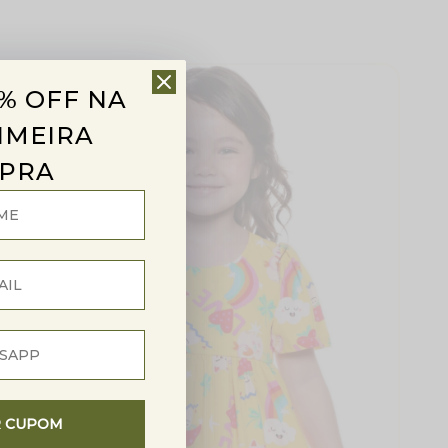
% OFF NA
60%
OFF
Outlet
IMEIRA
PRA
R CUPOM