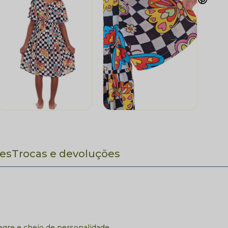
es
Trocas e devoluções
legre e cheio de personalidade.