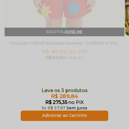
ESGOTOU
AVISE-ME
Conjunto Infantil estampa boneca – Conforto e Estilo | Luluin
R$ 80,66
no PIX
R$ 84,90
1x
R$ 84,90
Leve os 3 produtos
R$ 289,84
R$ 275,35
no PIX
5x
R$ 57,97
Sem juros