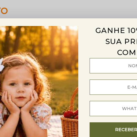
TO
GANHE 10
60%
OFF
Outlet
SUA PR
COM
RECEBE