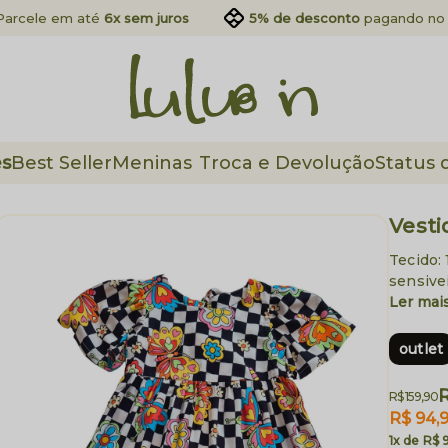
Parcele em até
6x sem juros
5% de desconto
pagando no 
es
Best Seller
Meninas
Troca e Devolução
Status 
Vesti
Tecido:
sensivei
Ler mai
outlet
R
R$ 159,90
R$ 94,
1x
R$ 