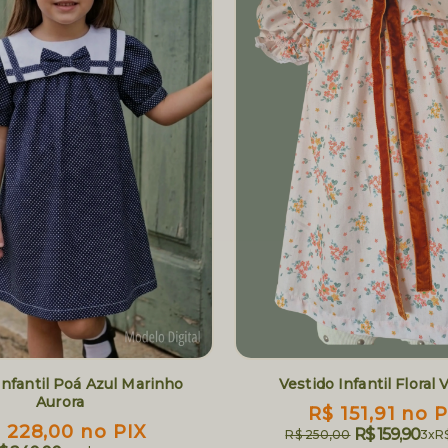
Infantil Poá Azul Marinho
Vestido Infantil Floral 
Aurora
R$ 151,91
no P
 228,00
no PIX
R$ 159,90
R$ 250,00
3x
R