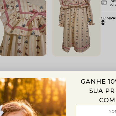
Par
par
COMPAR
es
Trocas e devoluções
GANHE 10
SUA PR
COM