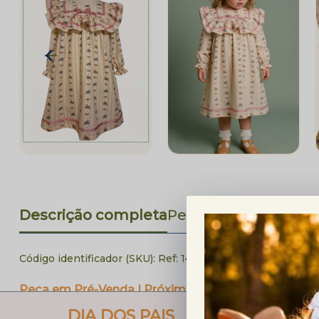
Descrição completa
Perguntas Frequent
Código identificador (SKU):
Ref: 14152025
Peça em Pré-Venda | Próximo Lote
📦 Envio previsto: a partir de 11/08
DIA DOS PAIS