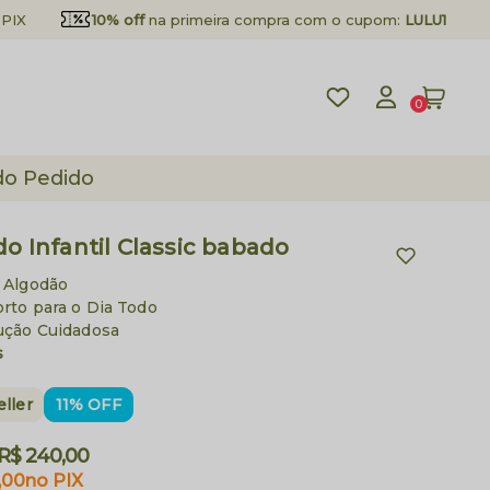
PIX
10% off
na primeira compra com o cupom:
LULU10
0
do Pedido
do Infantil Classic babado
 Algodão
orto para o Dia Todo
ução Cuidadosa
s
eller
11% OFF
R$ 240,00
,00
no PIX