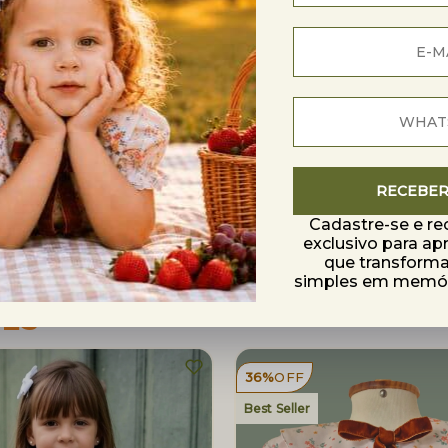
or nossa conta em até 7 dias após o recebimento.
ndo frescor e conforto térmico para a pele sensível da criança
otal liberdade de movimentos, permitindo que a criança brinq
niversário, batizados, passeios especiais ou ensaios fotográfic
eitamente com acessórios brancos ou pérola. Combine com mei
RECEBE
Cadastre-se e r
exclusivo para ap
que transfor
simples em memóri
TES
36%
OFF
Best Seller