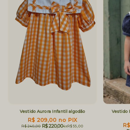
Vestido Aurora Infantil algodão
Vestido 
R$ 209,00
no PIX
R$
R$ 220,00
R$ 240,00
4x
R$ 55,00