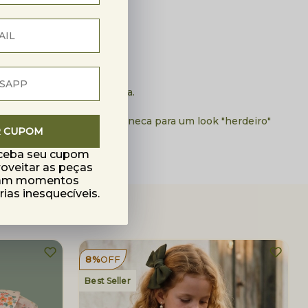
.
ue e circule com elegância.
os com estética vintage.
as altas e sapatos de boneca para um look "herdeiro"
R CUPOM
eceba seu cupom
roveitar as peças
mam momentos
as inesquecíveis.
8%
OFF
Best Seller