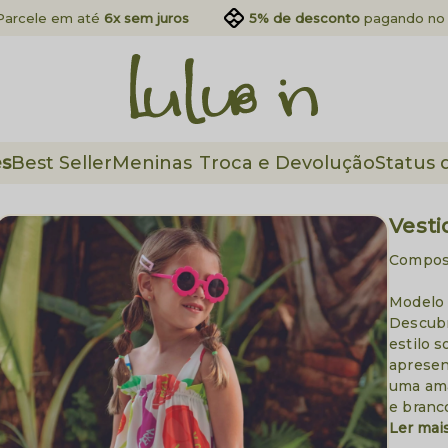
Parcele em até
6x sem juros
5% de desconto
pagando no 
es
Best Seller
Meninas
Troca e Devolução
Status 
Vesti
Compos
Modelo 
Descubr
estilo s
apresen
uma ama
e branc
Ler mai