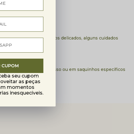
Por serem , também tecidos delicados, alguns cuidados
R CUPOM
 coloque a roupa pelo avesso ou em saquinhos específicos
eceba seu cupom
roveitar as peças
mam momentos
as inesquecíveis.