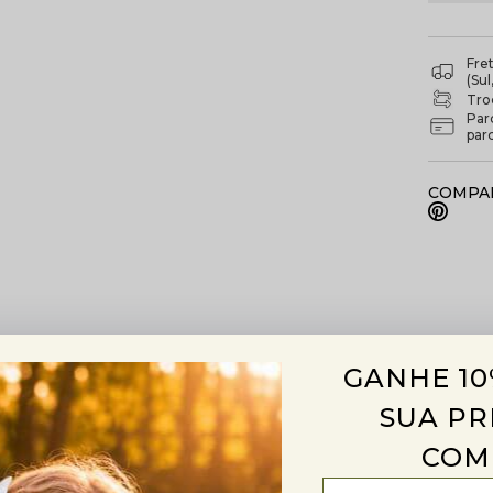
Fre
(Su
Troc
Par
par
COMPAR
es
Trocas e devoluções
GANHE 10
SUA PR
COM