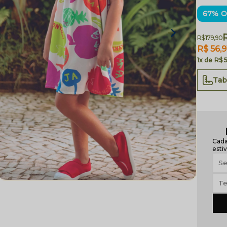
67% O
R
R$ 179,90
R$ 56,9
1x
R$ 
Tab
Cada
estiv