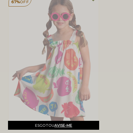
67%
OFF
ESGOTOU
AVISE-ME