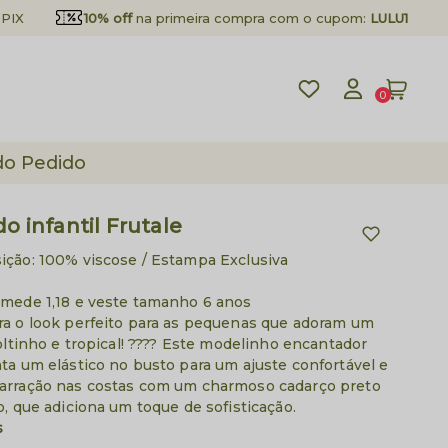
PIX
10% off
na primeira compra com o cupom:
LULU10
0
do Pedido
do infantil Frutale
ição:
100% viscose / Estampa Exclusiva
mede 1,18 e veste tamanho 6 anos
a o look perfeito para as pequenas que adoram um
oltinho e tropical! ???? Este modelinho encantador
ta um elástico no busto para um ajuste confortável e
rração nas costas com um charmoso cadarço preto
o, que adiciona um toque de sofisticação.
s