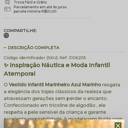
Troca Fácil e Grátis
Parcelamento em até 6x juros
parcela minima R$50,00
COMPARTILHE:
DESCRIÇÃO COMPLETA
Código identificador (SKU):
Ref: 3106205
✨ Inspiração Náutica e Moda Infantil
Atemporal
O
Vestido Infantil Marinheiro Azul Marinho
resgata
a elegância dos trajes clássicos da realeza que
atravessam gerações sem perder o encanto.
Confeccionado em tricoline de algodão , ele
respeita a pele sensível da criança e garante
excelente respirabilidade. A modelagem fluida com
caimento soltinho permite que a sua menina