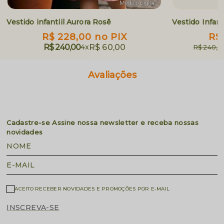
Vestido infantiil Aurora Rosê
Vestido Infan
R$ 228,00
no PIX
R$
R$ 240,00
4x
R$ 60,00
R$ 240,0
Avaliações
Cadastre-se
Assine nossa newsletter e receba nossas
novidades
NOME
E-MAIL
ACEITO RECEBER NOVIDADES E PROMOÇÕES POR E-MAIL
INSCREVA-SE