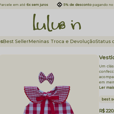
Parcele em até
6x sem juros
5% de desconto
pagando no 
es
Best Seller
Meninas
Troca e Devolução
Status 
Vesti
Um clás
confecc
acompan
em memó
Ler mai
best s
R$ 220