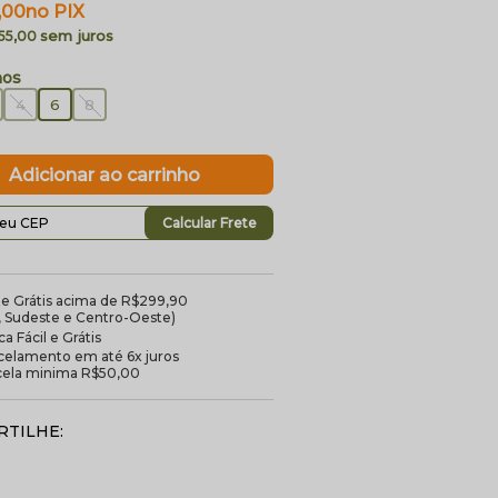
,00
no PIX
sem juros
 55,00
4
6
8
Calcular Frete
te Grátis acima de R$299,90
l, Sudeste e Centro-Oeste)
a Fácil e Grátis
celamento em até 6x juros
cela minima R$50,00
TILHE: