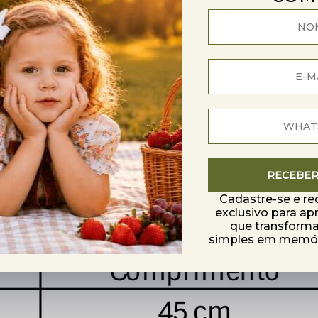
ncontros especiais e ensaios fotográficos. Combine com meias 
.
RECEBE
Cadastre-se e r
exclusivo para ap
que transfor
simples em memóri