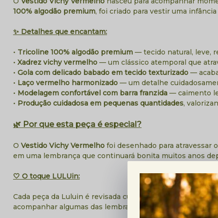
O
Vestido Vichy Vermelho
nasceu para acompanhar moment
100% algodão premium
, foi criado para vestir uma infân
✨ Detalhes que encantam:
•
Tricoline 100% algodão premium
— tecido natural, leve,
•
Xadrez vichy vermelho
— um clássico atemporal que atra
•
Gola com delicado babado em tecido texturizado
— acabam
•
Laço vermelho harmonizado
— um detalhe cuidadosament
•
Modelagem confortável com barra franzida
— caimento le
•
Produção cuidadosa em pequenas quantidades
, valoriz
🌿 Por que esta peça é especial?
O
Vestido Vichy Vermelho
foi desenhado para atravessar o
em uma lembrança que continuará bonita muitos anos depoi
🤍 O toque LULUin:
Cada peça da Luluin é revisada cuidadosamente antes de 
acompanhar algumas das lembranças mais bonitas da infâ