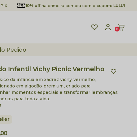
PIX
10% off
na primeira compra com o cupom:
LULU10
0
do Pedido
do Infantil Vichy Picnic Vermelho
sico da infância em xadrez vichy vermelho,
ionado em algodão premium, criado para
har momentos especiais e transformar lembranças
rias para toda a vida.
s
eller
,00