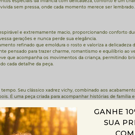
os especiais da infância com delicadeza, conforto e um cha
cia vivida sem pressa, onde cada momento merece ser lembrado.
 respirável e extremamente macio, proporcionando conforto dur
vessa gerações e nunca perde sua elegância.
ento refinado que emoldura o rosto e valoriza a delicadeza d
e pensado para trazer charme, romantismo e equilíbrio ao ve
ve que acompanha os movimentos da criança, permitindo brinca
ando cada detalhe da peça.
 tempo. Seu clássico xadrez vichy, combinado aos acabamentos 
s. É uma peça criada para acompanhar histórias de família e 
GANHE 10
SUA PR
chegar até você. Acreditamos que o carinho está presente n
ncia.
COM