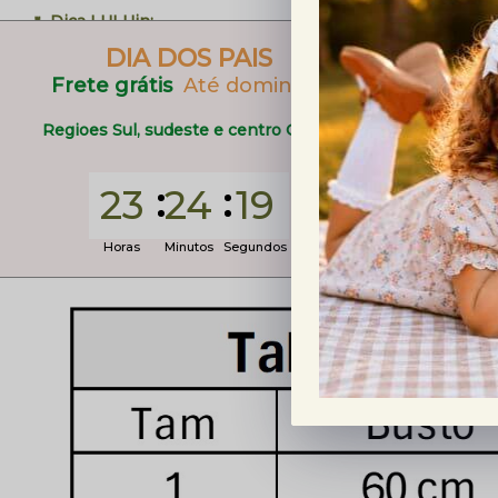
🌷 Dica LULUin:
Perfeito para aniversários, passeios em família, festas, e
DIA DOS PAIS
um visual clássico, elegante e atemporal.
Frete grátis
Até domingo
🧺 Cuidados com sua peça:
Regioes Sul, sudeste e centro Oeste
• Lavar preferencialmente à mão ou no ciclo delicado.
• Não utilizar alvejantes.
23
24
17
• Secar à sombra.
• Passar em temperatura adequada para tecidos de algodão
Horas
Minutos
Segundos