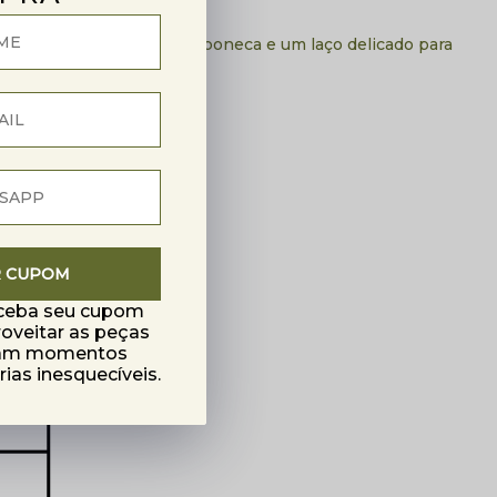
de algodão, sapatos estilo boneca e um laço delicado para
R CUPOM
eceba seu cupom
roveitar as peças
mam momentos
as inesquecíveis.