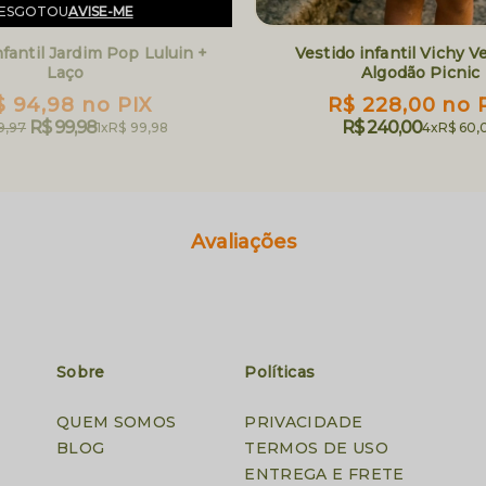
ESGOTOU
AVISE-ME
nfantil Jardim Pop Luluin +
Vestido infantil Vichy 
Laço
Algodão Picnic
$ 94,98
no PIX
R$ 228,00
no 
R$ 99,98
R$ 240,00
9,97
1x
R$ 99,98
4x
R$ 60,
Avaliações
Sobre
Políticas
QUEM SOMOS
PRIVACIDADE
BLOG
TERMOS DE USO
ENTREGA E FRETE