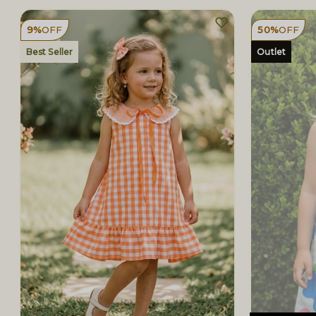
9%
OFF
50%
OFF
Best Seller
Outlet