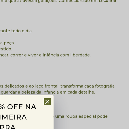
rme que atravessa gerações. Confeccionado em
tricoline
ante todo o dia.
a peça.
stido.
r, correr e viver a infância com liberdade.
delicados e ao laço frontal, transforma cada fotografia
guardar a beleza da infância em cada detalhe.
% OFF NA
IMEIRA
os pequenos detalhes e que uma roupa especial pode
PRA