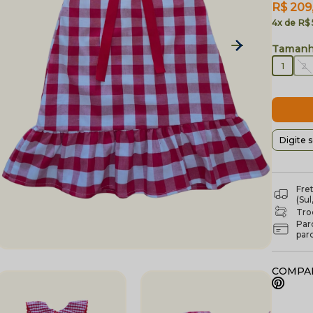
R$ 209
4x
R$
1
2
Fre
(Su
Troc
Par
par
COMPAR